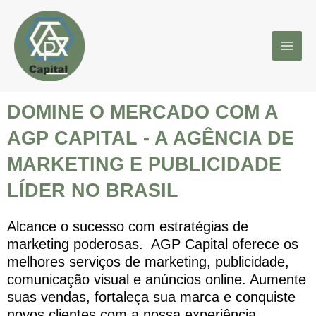
Ir
MAI
para
MEN
o
conteúdo
DOMINE O MERCADO COM A
AGP CAPITAL - A AGÊNCIA DE
MARKETING E PUBLICIDADE
LÍDER NO BRASIL
Alcance o sucesso com estratégias de
marketing poderosas. AGP Capital oferece os
melhores serviços de marketing, publicidade,
comunicação visual e anúncios online. Aumente
suas vendas, fortaleça sua marca e conquiste
novos clientes com a nossa experiência