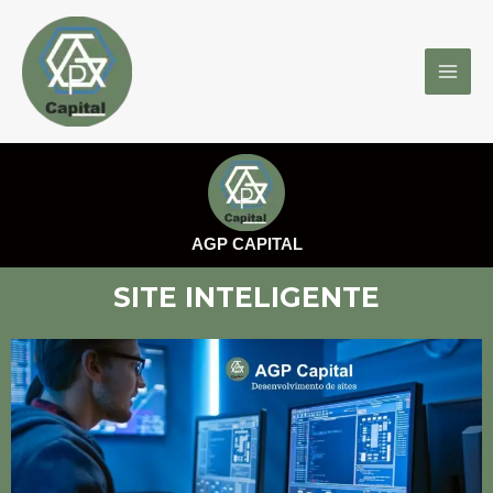
Ir
MAI
para
MEN
o
conteúdo
AGP CAPITAL
SITE INTELIGENTE